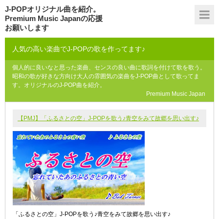
J-POPオリジナル曲を紹介。
Premium Music Japanの応援
お願いします
人気の高い楽曲でJ-POPの歌を作ってます♪
個人的に良いなと思った楽曲、センスの良い曲に歌詞を付けて歌を歌う。
昭和の歌が好きな方向け大人の雰囲気の楽曲をJ-POP曲として歌ってま
す。オリジナルのJ-POP曲を紹介。
Premium Music Japan
【PMJ】「ふるさとの空」J-POPを歌う♪青空をみて故郷を思い出す♪
「ふるさとの空」J-POPを歌う♪青空をみて故郷を思い出す♪