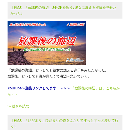
【PMJ】「放課後の海辺」J-POPを歌う♪彼女に燃える夕日を見せた
かった♪
「放課後の海辺」どうしても彼女に燃える夕日をみせたかった。
放課後、どうしても海が見たくて海辺へ急いでいく。
YouTubeへ直接リンクしてます －＞＞
「放課後の海辺」は、こちらか
ら・・
≫ 続きを読む
【PMJ】「ひだまり」ひだまりの道をふたりでずっとずっと歩いて行
く♪