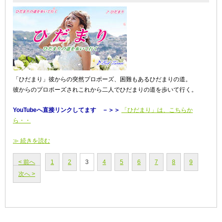
「ひだまり」彼からの突然プロポーズ、困難もあるひだまりの道。
彼からのプロポーズされこれから二人でひだまりの道を歩いて行く。
YouTubeへ直接リンクしてます －＞＞
「ひだまり」は、こちらか
ら・・
≫ 続きを読む
< 前へ
1
2
3
4
5
6
7
8
9
次へ >