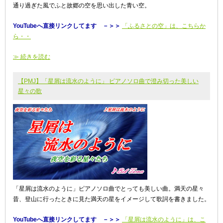
通り過ぎた風でふと故郷の空を思い出した青い空。
YouTubeへ直接リンクしてます －＞＞
「ふるさとの空」は、こちらか
ら・・
≫ 続きを読む
【PMJ】「星屑は流水のように」 ピアノソロ曲で澄み切った美しい
星々の歌
「星屑は流水のように」ピアノソロ曲でとっても美しい曲。満天の星々
昔、登山に行ったときに見た満天の星をイメージして歌詞を書きました。
YouTubeへ直接リンクしてます －＞＞
「星屑は流水のように」は、こ