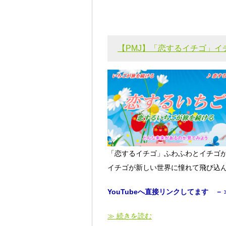
【PMJ】「恋するイチゴ」
「恋するイチゴ」ふわふわとイチゴが
イチゴが新しい世界に憧れて飛び込
YouTubeへ直接リンクしてます －
≫ 続きを読む