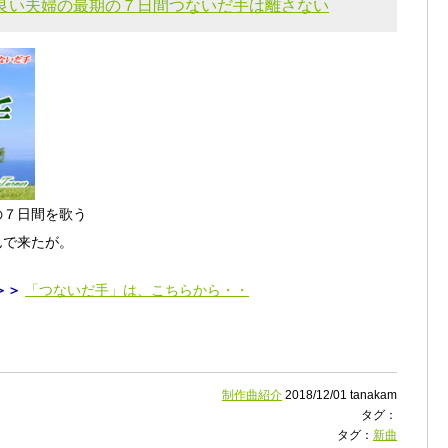
の良い夫婦の最期の７日間つないだ手は離さない
の７日間を歌う
んで来たが。
＞＞
「つないだ手」は、こちらから・・
制作曲紹介
2018/12/01 tanakam
タグ：
タグ：
新曲