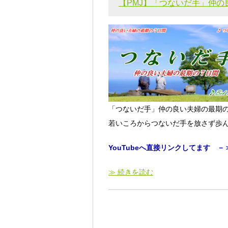
【PMJ】「つないだ手」仲
「つないだ手」仲の良い夫婦の最期
若いころからつないだ手を放さず歩
YouTubeへ直接リンクしてます －
≫ 続きを読む