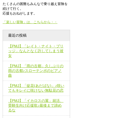
たくさんの困難もみんなで乗り越え冒険を
続けて行く。
応援もおねがします。
「楽しい冒険」は、こちらから・・
最近の投稿
【PMJ】「レイト・ナイト・ブリ
ッジ」なんとなく許してしまう彼
女
【PMJ】「雨の古都」久しぶりの
雨の古都♪スローテンポのピアノ
曲
【PMJ】「徒花(あだばな)」♪咲い
てもキレイに咲けない無駄花の恋
【PMJ】「イカロスの翼」就活、
受験生向け応援歌♪最後まで諦め
るな