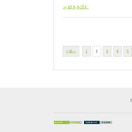
≫ 続きを読む
< 前へ
1
2
3
4
5