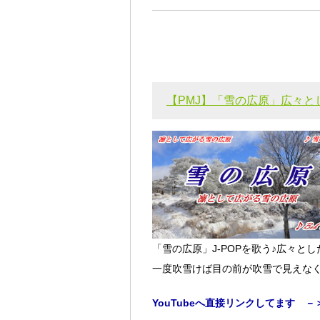
【PMJ】「雪の広原」広々と
「雪の広原」J-POPを歌う♪広々とし
一度吹雪けば目の前が吹雪で見えな
YouTubeへ直接リンクしてます －