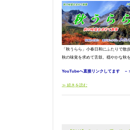
「秋うらら」小春日和にふたりで散
秋の味覚を求めて舌鼓。穏やかな秋
YouTubeへ直接リンクしてます －
≫ 続きを読む