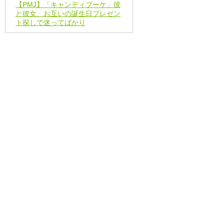
【PMJ】「キャンディブーケ」彼
と彼女、お互いの誕生日プレゼン
ト探しで迷ってばかり