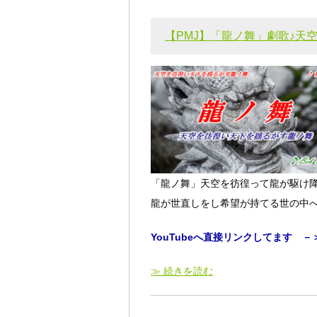
【PMJ】「龍ノ舞」劇歌♪天
「龍ノ舞」天空を彷徨って龍が駆け
龍が世直しをし希望が持てる世の中
YouTubeへ直接リンクしてます －
≫ 続きを読む