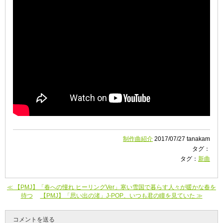
制作曲紹介
2017/07/27 tanakam
タグ：
タグ：
新曲
≪ 【PMJ】「春への憧れ ヒーリングVer」寒い雪国で暮らす人々が暖かな春を
待つ
【PMJ】「思い出の渚」J-POP、いつも君の瞳を見ていた ≫
コメントを送る