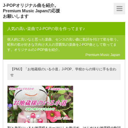
J-POPオリジナル曲を紹介。
Premium Music Japanの応援
お願いします
人気の高い楽曲でJ-POPの歌を作ってます♪
個人的に良いなと思った楽曲、センスの良い曲に歌詞を付けて歌を歌う。
昭和の歌が好きな方向け大人の雰囲気の楽曲をJ-POP曲として歌ってま
す。オリジナルのJ-POP曲を紹介。
Premium Music Japan
【PMJ】「お地蔵様のいる小道」J-POP、学校からの帰りに手を合わ
せ