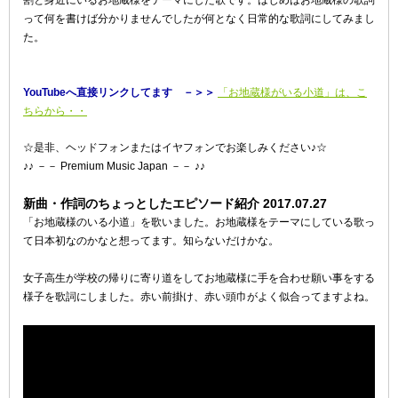
割と身近にいるお地蔵様をテーマにした歌です。はじめはお地蔵様の歌詞
って何を書けば分かりませんでしたが何となく日常的な歌詞にしてみまし
た。
YouTubeへ直接リンクしてます －＞＞
「お地蔵様がいる小道」は、こ
ちらから・・
☆是非、ヘッドフォンまたはイヤフォンでお楽しみください♪☆
♪♪ －－ Premium Music Japan －－ ♪♪
新曲・作詞のちょっとしたエピソード紹介 2017.07.27
「お地蔵様のいる小道」を歌いました。お地蔵様をテーマにしている歌っ
て日本初なのかなと想ってます。知らないだけかな。
女子高生が学校の帰りに寄り道をしてお地蔵様に手を合わせ願い事をする
様子を歌詞にしました。赤い前掛け、赤い頭巾がよく似合ってますよね。